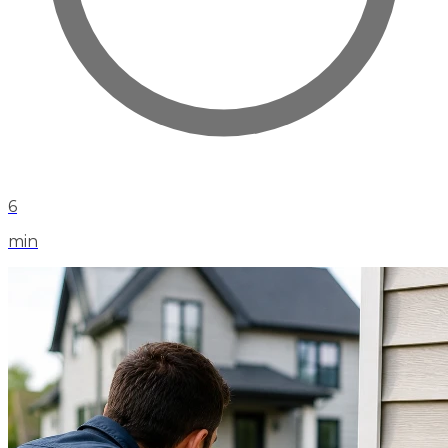
6
min