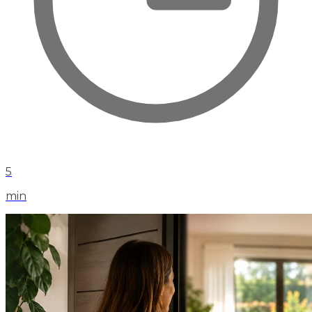
5
min