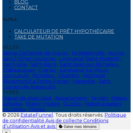
BLOG
CONTACT
OUTILS
CALCULATEUR DE PRÊT HYPOTHÉCAIRE
TAXE DE MUTATION
VILLES
Sainte-Catherine-de-Hatley
•
McMasterville
•
Autres
pays / Other countries
•
Longueuil (Saint-Hubert)
•
Henryville
•
Saint-Rémi
•
Saint-Jean-sur-Richelieu
•
Châteauguay
•
Granby
•
Longueuil (Le Vieux-
Longueuil)
•
Richelieu
•
Chambly
•
Montréal
(Rosemont/La Petite-Patrie)
•
Marieville
•
Saint-
Cyprien-de-Napierville
TYPES
Maison de plain-pied
•
Appartement
•
Terrain
•
Maison
à étages
•
Maison mobile
•
Duplex
•
Maison à paliers
multiples
•
Triplex
© 2026
EstateFunnel
. Tous droits réservés.
Politique
de confidentialité
Avis de collecte
Conditions
d’utilisation
Avis et avis
Gérer mes témoins
Close
✕