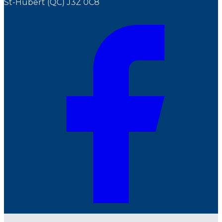
St-Hubert (QC) J3Z 0C8