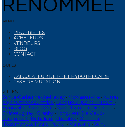
MENU
PROPRIETES
ACHETEURS
VENDEURS
BLOG
CONTACT
OUTILS
CALCULATEUR DE PRÊT HYPOTHÉCAIRE
TAXE DE MUTATION
VILLES
Sainte-Catherine-de-Hatley
•
McMasterville
•
Autres
pays / Other countries
•
Longueuil (Saint-Hubert)
•
Henryville
•
Saint-Rémi
•
Saint-Jean-sur-Richelieu
•
Châteauguay
•
Granby
•
Longueuil (Le Vieux-
Longueuil)
•
Richelieu
•
Chambly
•
Montréal
(Rosemont/La Petite-Patrie)
•
Marieville
•
Saint-