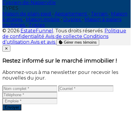
Cyprien-de-Napierville
TYPES
Maison de plain-pied
•
Appartement
•
Terrain
•
Maison
à étages
•
Maison mobile
•
Duplex
•
Maison à paliers
multiples
•
Triplex
© 2026
EstateFunnel
. Tous droits réservés.
Politique
de confidentialité
Avis de collecte
Conditions
d’utilisation
Avis et avis
Gérer mes témoins
Close
✕
Restez informé sur le marché immobilier !
Abonnez-vous à ma newsletter pour recevoir les
nouvelles du jour.
Envoyer