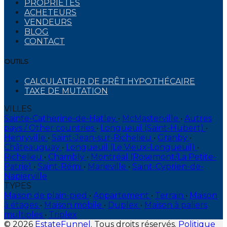
PROPRIETES
ACHETEURS
VENDEURS
BLOG
CONTACT
OUTILS
CALCULATEUR DE PRÊT HYPOTHÉCAIRE
TAXE DE MUTATION
VILLES
Sainte-Catherine-de-Hatley
•
McMasterville
•
Autres
pays / Other countries
•
Longueuil (Saint-Hubert)
•
Henryville
•
Saint-Jean-sur-Richelieu
•
Granby
•
Châteauguay
•
Longueuil (Le Vieux-Longueuil)
•
Richelieu
•
Chambly
•
Montréal (Rosemont/La Petite-
Patrie)
•
Saint-Rémi
•
Marieville
•
Saint-Cyprien-de-
Napierville
TYPES
Maison de plain-pied
•
Appartement
•
Terrain
•
Maison
à étages
•
Maison mobile
•
Duplex
•
Maison à paliers
multiples
•
Triplex
© 2026
EstateFunnel
. Tous droits réservés.
Politique