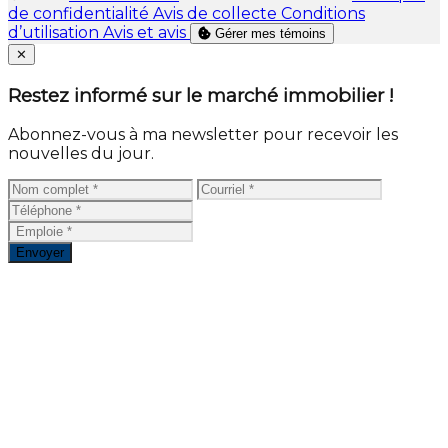
de confidentialité
Avis de collecte
Conditions
d’utilisation
Avis et avis
Gérer mes témoins
Close
✕
Restez informé sur le marché immobilier !
Abonnez-vous à ma newsletter pour recevoir les
nouvelles du jour.
Envoyer