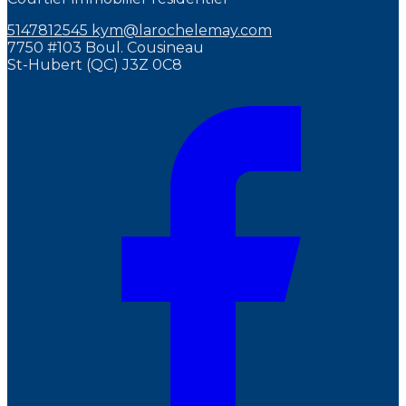
5147812545
kym@larochelemay.com
7750 #103 Boul. Cousineau
St-Hubert (QC) J3Z 0C8