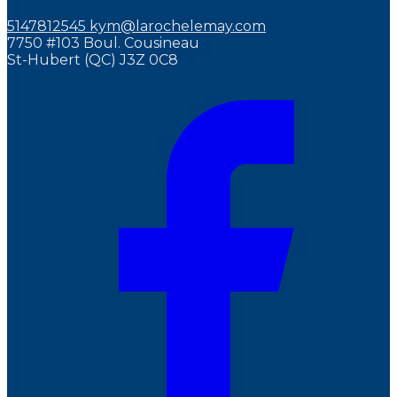
5147812545
kym@larochelemay.com
7750 #103 Boul. Cousineau
St-Hubert (QC) J3Z 0C8