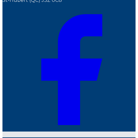
St-Hubert (QC) J3Z 0C8