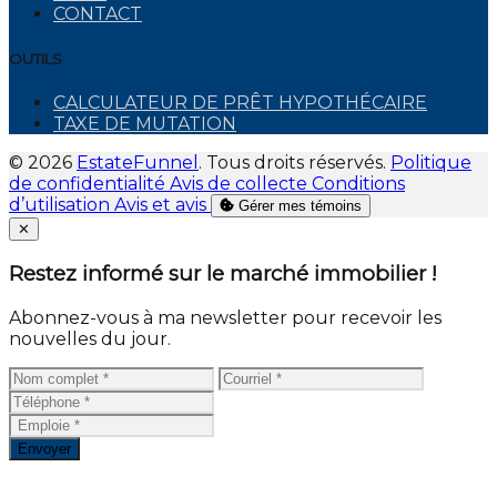
CONTACT
OUTILS
CALCULATEUR DE PRÊT HYPOTHÉCAIRE
TAXE DE MUTATION
© 2026
EstateFunnel
. Tous droits réservés.
Politique
de confidentialité
Avis de collecte
Conditions
d’utilisation
Avis et avis
Gérer mes témoins
Close
✕
Restez informé sur le marché immobilier !
Abonnez-vous à ma newsletter pour recevoir les
nouvelles du jour.
Envoyer