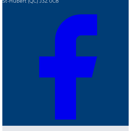
St-Hubert (QC) J3Z 0C8