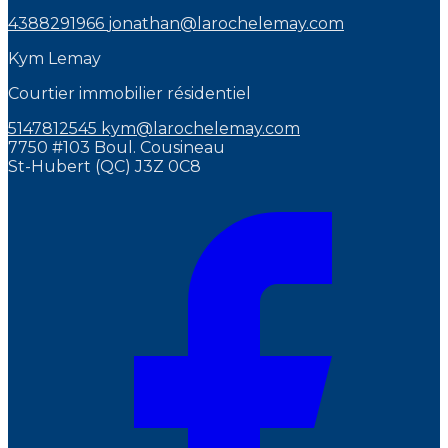
4388291966
jonathan@larochelemay.com
Kym Lemay
Courtier immobilier résidentiel
5147812545
kym@larochelemay.com
7750 #103 Boul. Cousineau
St-Hubert (QC) J3Z 0C8