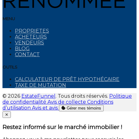
MENU
PROPRIETES
ACHETEURS
VENDEURS
BLOG
CONTACT
OUTILS
CALCULATEUR DE PRÊT HYPOTHÉCAIRE
TAXE DE MUTATION
© 2026
EstateFunnel
. Tous droits réservés.
Politique
de confidentialité
Avis de collecte
Conditions
d’utilisation
Avis et avis
Gérer mes témoins
Close
✕
Restez informé sur le marché immobilier !